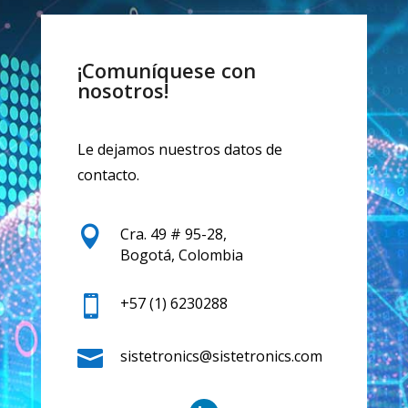
¡Comuníquese con
nosotros!
Le dejamos nuestros datos de
contacto.

Cra. 49 # 95-28,
Bogotá, Colombia

+57 (1) 6230288

sistetronics@sistetronics.com