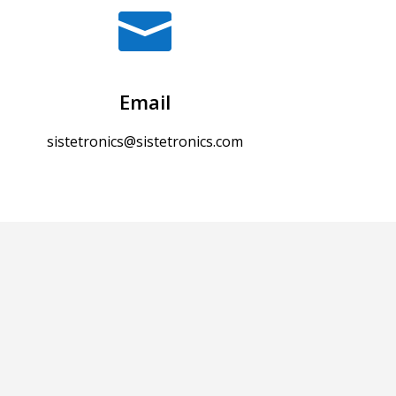

Email
sistetronics@sistetronics.com