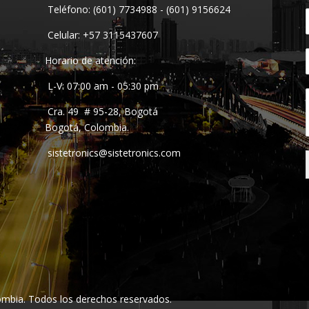
Teléfono: (601) 7734988 - (601) 9156624
Celular: +57 3115437607
Horario de atención:
L-V: 07:00 am - 05:30 pm
Cra. 49 # 95-28, Bogotá
Bogotá, Colombia.
sistetronics@sistetronics.com
mbia. Todos los derechos reservados.