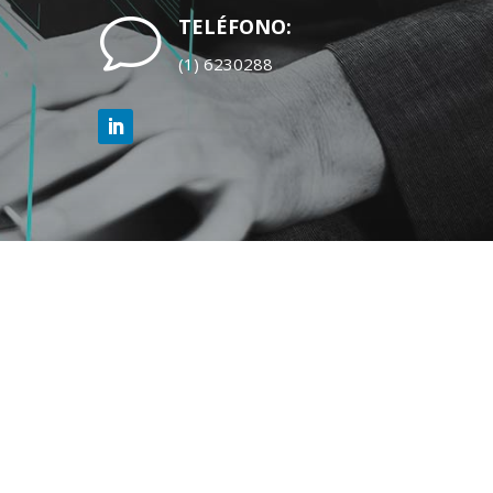
v
TELÉFONO:
(1) 6230288