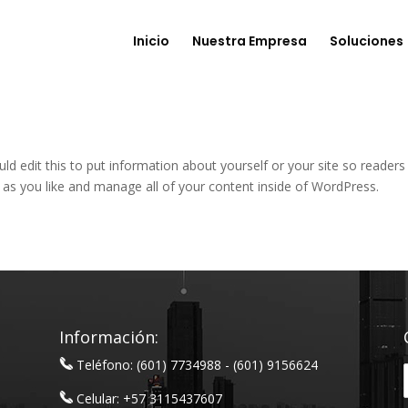
Inicio
Nuestra Empresa
Soluciones
ld edit this to put information about yourself or your site so read
 as you like and manage all of your content inside of WordPress.
Información:
Teléfono: (601) 7734988 - (601) 9156624
Celular: +57 3115437607